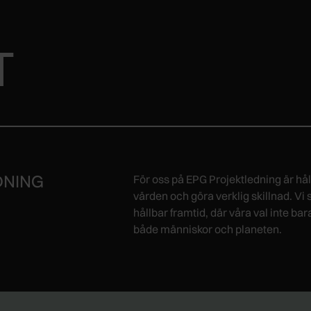
T
DNING
För oss på EPG Projektledning är håll
värden och göra verklig skillnad. Vi 
hållbar framtid, där våra val inte bar
både människor och planeten.