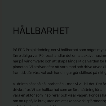
HÅLLBARHET
På EPG Projektledning ser vi hållbarhet som något myck
färre dåliga val. För oss handlar det om att aktivt maxim
har på vår omvärld och att skapa långsiktiga värden fö
planeten. Vi strävar efter att vara med och driva utveck
framtid, där våra val och handlingar gör skillnad på riktig
Vi är inte bäst på hållbarhet än – men vi vill bli det. Det 
drivkrafter. Vi ser hållbarhet som en förutsättning för at
vara en aktör som inspirerar och visar vägen. För oss ha
om att uppfylla krav, utan om att skapa verklig förändrin