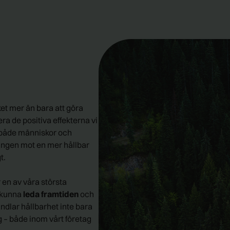
et mer än bara att göra
era de positiva effekterna vi
r både människor och
lingen mot en mer hållbar
t.
är en av våra största
t kunna
leda framtiden
och
ndlar hållbarhet inte bara
g – både inom vårt företag