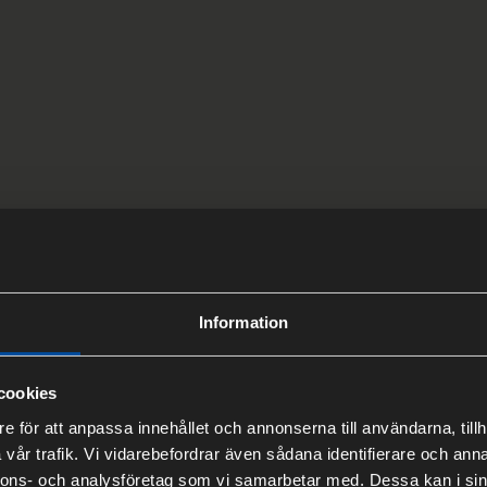
Information
edning
Installationssamordning
Kontrollansvarig enl. PBL (KA)
Projekte
cookies
e för att anpassa innehållet och annonserna till användarna, tillh
vår trafik. Vi vidarebefordrar även sådana identifierare och anna
nnons- och analysföretag som vi samarbetar med. Dessa kan i sin