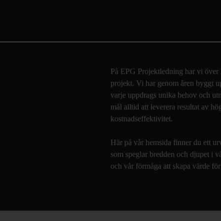
På EPG Projektledning har vi över 20
projekt. Vi har genom åren byggt up
varje uppdrags unika behov och utma
mål alltid att leverera resultat av hö
kostnadseffektivitet.
Här på vår hemsida finner du ett urv
som speglar bredden och djupet i vå
och vår förmåga att skapa värde för 