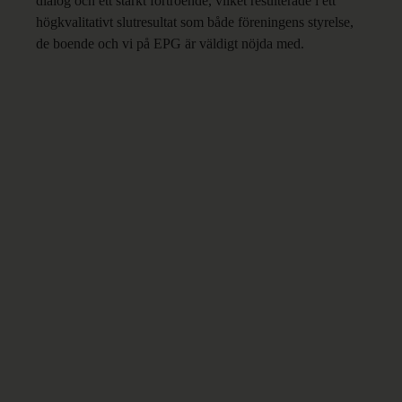
dialog och ett starkt förtroende, vilket resulterade i ett
högkvalitativt slutresultat som både föreningens styrelse,
de boende och vi på EPG är väldigt nöjda med.