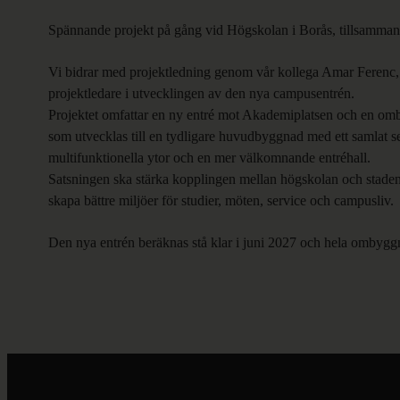
Spännande projekt på gång vid Högskolan i Borås, tillsamm
Vi bidrar med projektledning genom vår kollega Amar Ferenc,
projektledare i utvecklingen av den nya campusentrén.
Projektet omfattar en ny entré mot Akademiplatsen och en om
som utvecklas till en tydligare huvudbyggnad med ett samlat s
multifunktionella ytor och en mer välkomnande entréhall.
Satsningen ska stärka kopplingen mellan högskolan och staden,
skapa bättre miljöer för studier, möten, service och campusliv.
Den nya entrén beräknas stå klar i juni 2027 och hela ombyggn