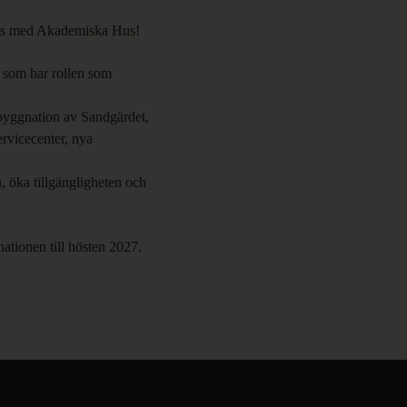
ans med Akademiska Hus!
 som har rollen som
byggnation av Sandgärdet,
ervicecenter, nya
 öka tillgängligheten och
ationen till hösten 2027.