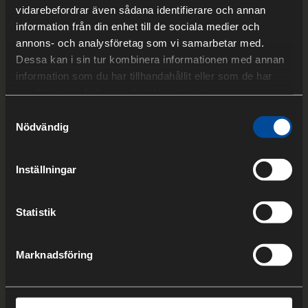
vidarebefordrar även sådana identifierare och annan
information från din enhet till de sociala medier och
annons- och analysföretag som vi samarbetar med.
Dessa kan i sin tur kombinera informationen med annan
information som du har tillhandahållit eller som de har
samlat in när du har använt deras tjänster.
Samtyckesval
Nödvändig
TJÄNSTER
Inställningar
Statistik
Marknadsföring
VÅRA TJÄNSTEOMRÅDEN