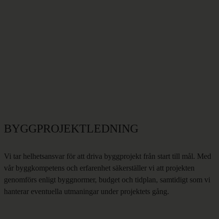
BYGGPROJEKTLEDNING
B
Vi tar helhetsansvar för att driva byggprojekt från start till mål. Med
o
vår byggkompetens och erfarenhet säkerställer vi att projekten
k
genomförs enligt byggnormer, budget och tidplan, samtidigt som vi
a
hanterar eventuella utmaningar under projektets gång.
M
öt
e