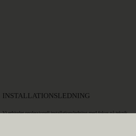
INSTALLATIONSLEDNING
Vi erbjuder professionell installationsledning med fokus på teknik,
kvalitet och ekonomi för att säkerställa ett effektivt genomförande av
installationsarbeten. Vårt erfarna team har gedigen kompetens inom
el, VVS, ventilation och styrsystem, vilket gör oss väl rustade att